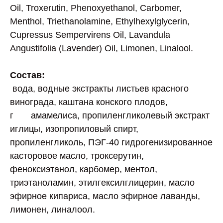
Oil, Troxerutin, Phenoxyethanol, Carbomer,
Menthol, Triethanolamine, Ethylhexylglycerin,
Cupressus Sempervirens Oil, Lavandula
Angustifolia (Lavender) Oil, Limonen, Linalool.
Состав:
вода, водные экстракты листьев красного
винограда, каштана конского плодов,
г амамелиса, пропиленгликолевый экстракт
иглицы, изопропиловый спирт,
пропиленгликоль, ПЭГ-40 гидрогенизированное
касторовое масло, троксерутин,
феноксиэтанол, карбомер, ментол,
триэтаноламин, этилгексилглицерин, масло
эфирное кипариса, масло эфирное лаванды,
лимонен, линалоол.