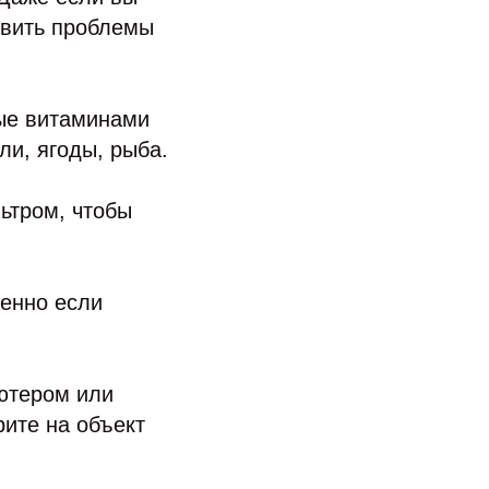
явить проблемы
тые витаминами
ли, ягоды, рыба.
ьтром, чтобы
бенно если
ютером или
рите на объект