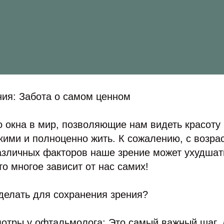
ния: Забота о самом ценном
о окна в мир, позволяющие нам видеть красоту 
кими и полноценно жить. К сожалению, с возра
азличных факторов наше зрение может ухудшат
то многое зависит от нас самих!
делать для сохранения зрения?
мотры у офтальмолога: Это самый важный шаг.